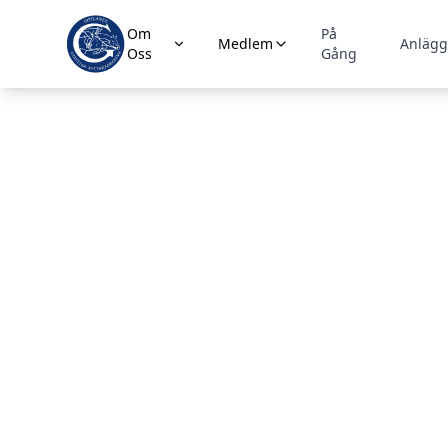
Om
På
Medlem
Anläg
Oss
Gång